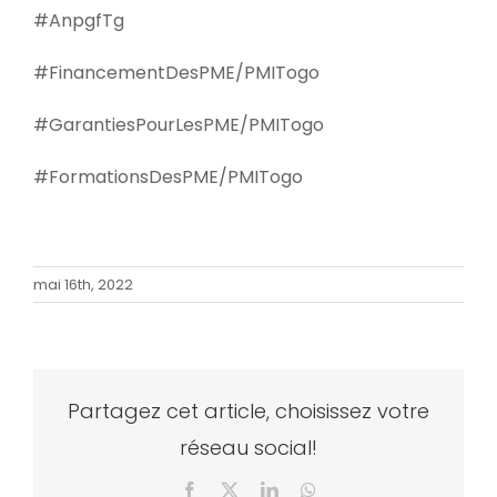
#AnpgfTg
#FinancementDesPME/PMITogo
#GarantiesPourLesPME/PMITogo
#FormationsDesPME/PMITogo
mai 16th, 2022
Partagez cet article, choisissez votre
réseau social!
Facebook
X
LinkedIn
WhatsApp