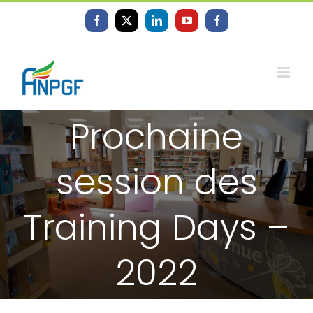
Skip
to
Facebook
X
LinkedIn
YouTube
Facebook
content
Prochaine
session des
Training Days –
2022