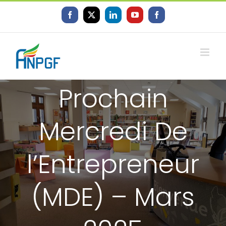
Skip
to
Facebook
X
LinkedIn
YouTube
Facebook
content
Prochain
Mercredi De
l’Entrepreneur
(MDE) – Mars