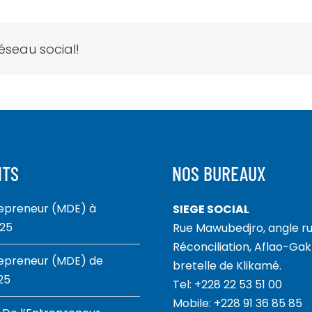
réseau social!
NTS
NOS BUREAUX
repreneur (MDE) à
SIEGE SOCIAL
025
Rue Mawubedjro, angle ru
Réconciliation, Aflao-Gakl
repreneur (MDE) de
bretelle de Klikamé.
25
Tel: +228 22 53 51 00
Mobile: +228 91 36 85 85