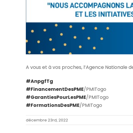
A vous et à vos proches, l’Agence Nationale
#AnpgfTg
#FinancementDesPME
/PMITogo
#GarantiesPourLesPME
/PMITogo
#FormationsDesPME
/PMITogo
décembre 23rd, 2022