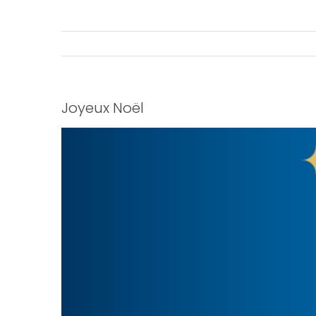
Joyeux Noël
View
Larger
Image