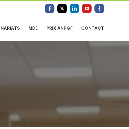
Facebook
X
LinkedIn
YouTube
Facebook
ENARIATS
MDE
PRIX ANPGF
CONTACT