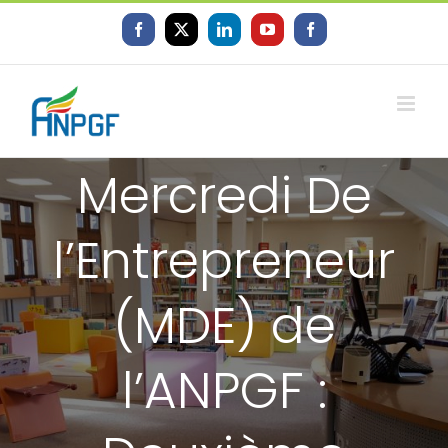
Skip
to
Facebook
X
LinkedIn
YouTube
Facebook
content
Mercredi De
l’Entrepreneur
(MDE) de
l’ANPGF :