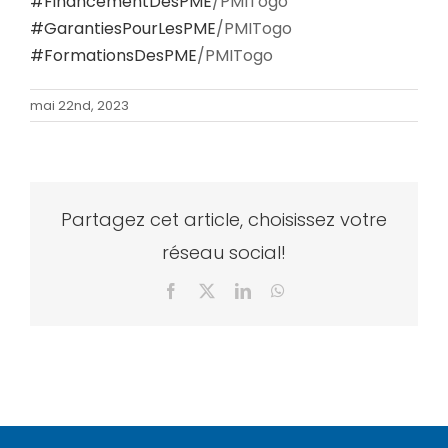
#FinancementDesPME
/PMITogo
#GarantiesPourLesPME
/PMITogo
#FormationsDesPME
/PMITogo
mai 22nd, 2023
Partagez cet article, choisissez votre
réseau social!
Facebook
X
LinkedIn
WhatsApp