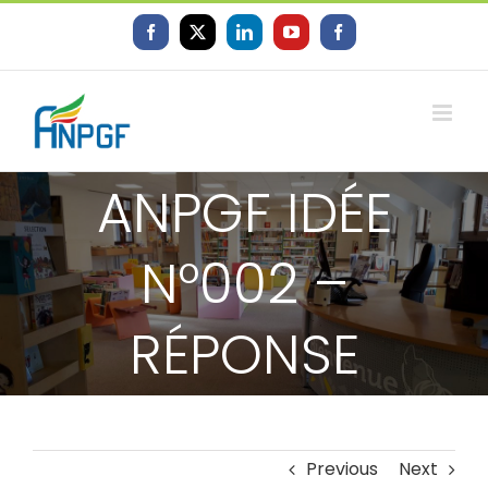
Skip
to
Facebook
X
LinkedIn
YouTube
Facebook
content
ANPGF IDÉE
N°002 –
RÉPONSE
Previous
Next