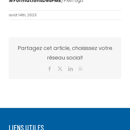
#FormationsDesPME
/PMITogo
août 14th, 2023
Partagez cet article, choisissez votre
réseau social!
Facebook
X
LinkedIn
WhatsApp
LIENS UTILES