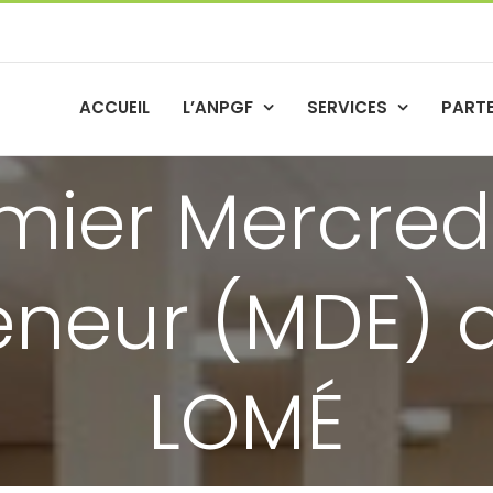
ACCUEIL
L’ANPGF
SERVICES
PART
mier Mercred
reneur (MDE) 
LOMÉ