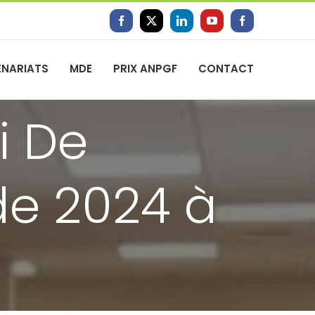
Facebook
X
LinkedIn
YouTube
Facebook
ENARIATS
MDE
PRIX ANPGF
CONTACT
i De
de 2024 à