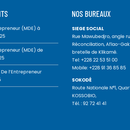
NTS
NOS BUREAUX
repreneur (MDE) à
SIEGE SOCIAL
025
Rue Mawubedjro, angle ru
Réconciliation, Aflao-Gakl
repreneur (MDE) de
bretelle de Klikamé.
25
Tel: +228 22 53 51 00
Mobile: +228 91 36 85 85
 De l’Entrepreneur
5
SOKODÉ
Route Nationale N°1, Quar
KOSSOBIO,
Tél. : 92 72 41 41