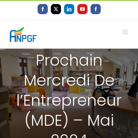
Skip
to
Facebook
X
LinkedIn
YouTube
Facebook
content
Prochain
Mercredi De
l’Entrepreneur
(MDE) – Mai