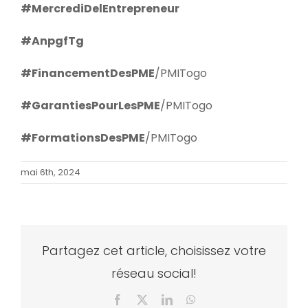
#MercrediDelEntrepreneur
#AnpgfTg
#FinancementDesPME
/PMITogo
#GarantiesPourLesPME
/PMITogo
#FormationsDesPME
/PMITogo
mai 6th, 2024
Partagez cet article, choisissez votre
réseau social!
Facebook
X
LinkedIn
WhatsApp