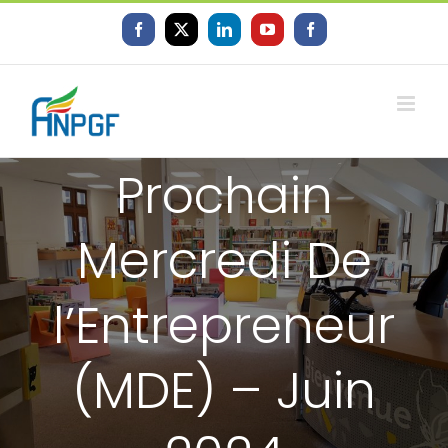
Skip
to
Facebook
X
LinkedIn
YouTube
Facebook
content
Prochain
Mercredi De
l’Entrepreneur
(MDE) – Juin