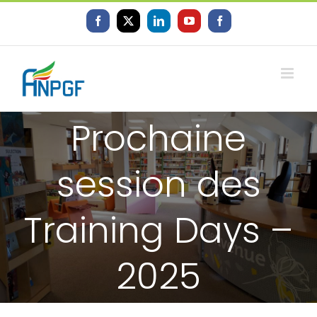
Skip
to
Facebook
X
LinkedIn
YouTube
Facebook
content
Prochaine
session des
Training Days –
2025