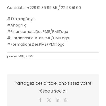
Contacts : +228 91 36 85 85 / 22 53 51 00.
#TrainingDays
#AnpgfTg
#FinancementDesPME/PMITogo
#GarantiesPourLesPME/PMITogo
#FormationsDesPME/PMITogo
janvier 14th, 2025
Partagez cet article, choisissez votre
réseau social!
Facebook
X
LinkedIn
WhatsApp