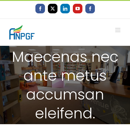
Skip
to
Facebook
X
LinkedIn
YouTube
Facebook
content
Maecenas nec
ante metus
accumsan
eleifend.