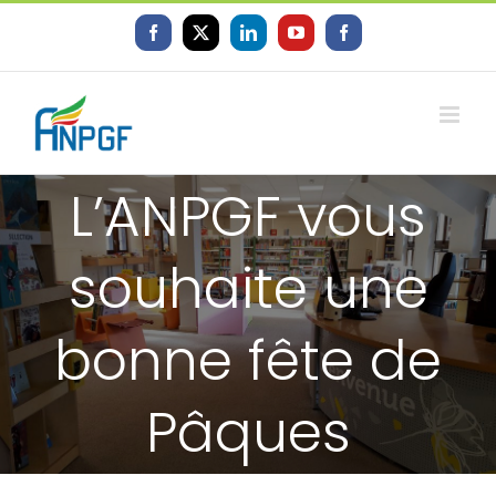
Skip
to
Facebook
X
LinkedIn
YouTube
Facebook
content
L’ANPGF vous
souhaite une
bonne fête de
Pâques