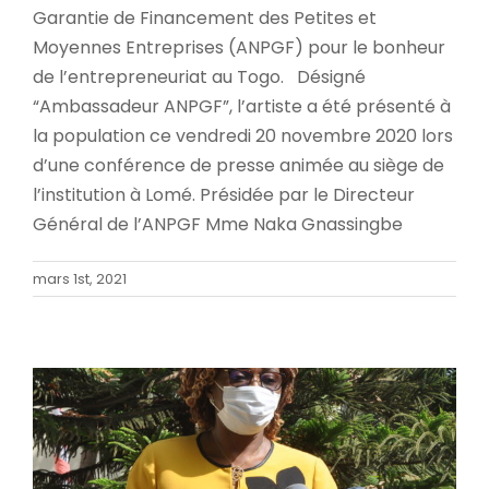
Garantie de Financement des Petites et
Moyennes Entreprises (ANPGF) pour le bonheur
de l’entrepreneuriat au Togo. Désigné
“Ambassadeur ANPGF”, l’artiste a été présenté à
la population ce vendredi 20 novembre 2020 lors
d’une conférence de presse animée au siège de
l’institution à Lomé. Présidée par le Directeur
Général de l’ANPGF Mme Naka Gnassingbe
AVEC L’ANPGF, DES PME/PMI ONT ETE
INITIES A DE NOUVELLES STRATEGIES
mars 1st, 2021
COMMERCIALES AU REGARD DE LA
CRISE SANITAIRE ACTUELLE
Accueil