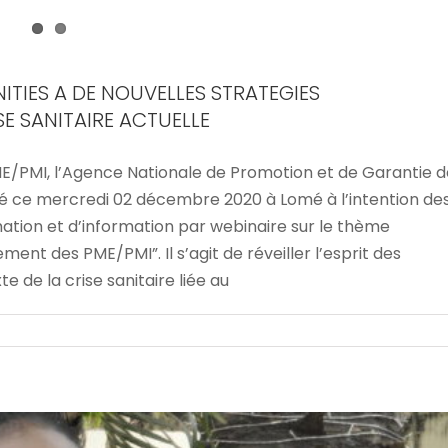
NITIES A DE NOUVELLES STRATEGIES
E SANITAIRE ACTUELLE
E/PMI, l’Agence Nationale de Promotion et de Garantie d
 ce mercredi 02 décembre 2020 à Lomé à l’intention de
 ET INNOVATIONS DE LA LOI DE FINANCES 2021
tion et d’information par webinaire sur le thème
EXPLIQUEES
ent des PME/PMI”. Il s’agit de réveiller l’esprit des
 de la crise sanitaire liée au
Accueil