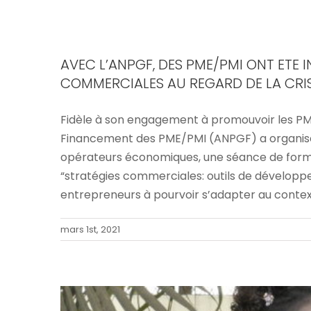
AVEC L’ANPGF, DES PME/PMI ONT ETE I
COMMERCIALES AU REGARD DE LA CRIS
Fidèle à son engagement à promouvoir les PM
Financement des PME/PMI (ANPGF) a organisé
AVEC L’ANPGF, LES OPPORTUNITES
opérateurs économiques, une séance de forma
“stratégies commerciales: outils de développem
entrepreneurs à pourvoir s’adapter au contexte
mars 1st, 2021