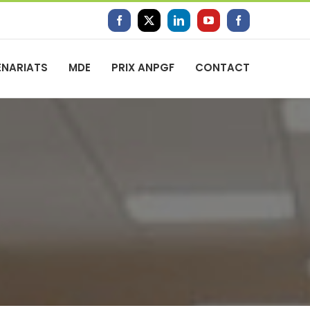
Facebook
X
LinkedIn
YouTube
Facebook
ENARIATS
MDE
PRIX ANPGF
CONTACT