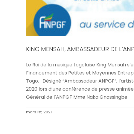
KING MENSAH, AMBASSADEUR DE L’AN
Le Roi de la musique togolaise King Mensah s’
Financement des Petites et Moyennes Entrepr
AVEC L’ANPGF, DES PME/PMI ON
Togo. Désigné “Ambassadeur ANPGF”, l’artist
2020 lors d’une conférence de presse animée au
COMMERCIALES AU REGAR
Général de l’ANPGF Mme Naka Gnassingbe
mars 1st, 2021